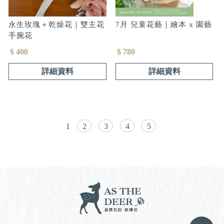
永生玫瑰＋乾燥花｜雙主花
7月 兒童花藝｜繪本 x 園藝
手腕花
$ 400
$ 780
詳細資料
詳細資料
1
2
3
4
5