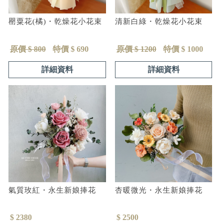
罌粟花(橘)・乾燥花小花束
清新白綠・乾燥花小花束
原價 $ 800
特價 $ 690
原價 $ 1200
特價 $ 1000
詳細資料
詳細資料
氣質玫紅・永生新娘捧花
杏暖微光・永生新娘捧花
$ 2380
$ 2500