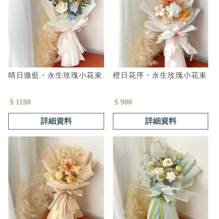
晴日微藍・永生玫瑰小花束
橙日花序・永生玫瑰小花束
$ 1180
$ 980
詳細資料
詳細資料