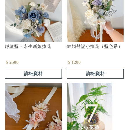
靜謐藍・永生新娘捧花
結婚登記小捧花（藍色系）
$ 2500
$ 1200
詳細資料
詳細資料