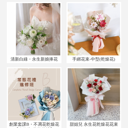
清新白綠・永生新娘捧花
手綁花束-中型(乾燥花)
創業套課B・不凋花乾燥花
甜姐兒 永生花乾燥花花束