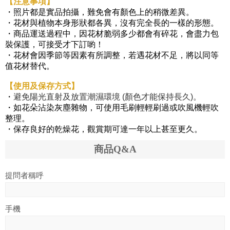
【注意事項】
・照片都是實品拍攝，難免會有顏色上的稍微差異。
・
花材與植物本身形狀都各異，沒有完全長的一樣的形態。
・
商品運送過程中，因花材脆弱多少都會有碎花，會盡力包
裝保護，可接受才下訂喲！
・
花材會因季節等因素有所調整，若遇花材不足，將以同等
值花材替代。
【使用及保存方式】
・
避免陽光直射及放置潮濕環境 (顏色才能保持長久)。
・
如花朵沾染灰塵雜物，可使用毛刷輕輕刷過或吹風機輕吹
整理。
・
保存良好的乾燥花，觀賞期可達一年以上甚至更久。
商品Q&A
提問者稱呼
手機