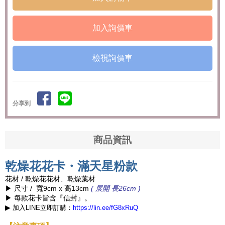
檢視詢價車
分享到
商品資訊
乾燥花花卡・滿天星粉款
花材 / 乾燥花花材、乾燥葉材
▶ 尺寸 / 寬9cm x 高13cm
( 展開 長26cm )
▶ 每款花卡皆含『信封』。
▶
加入LINE立即訂購：
https://lin.ee/fG8xRuQ