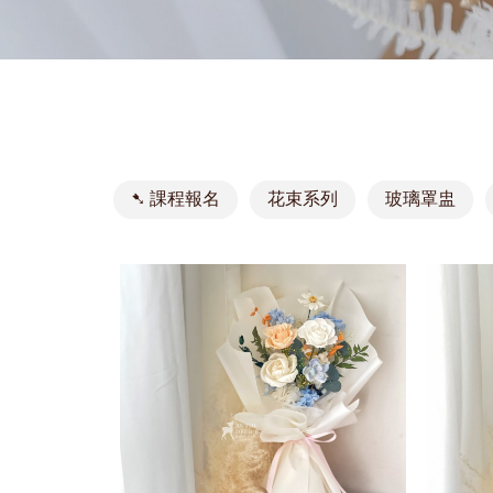
➷ 課程報名
花束系列
玻璃罩盅