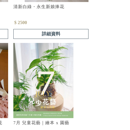
清新白綠・永生新娘捧花
$ 2500
詳細資料
花
7月 兒童花藝｜繪本 x 園藝