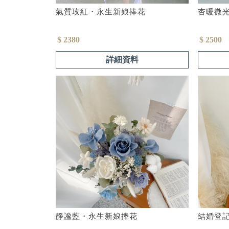
氣質玫紅・永生新娘捧花
杏暖微
$ 2380
$ 2500
詳細資料
靜謐藍・永生新娘捧花
結婚登