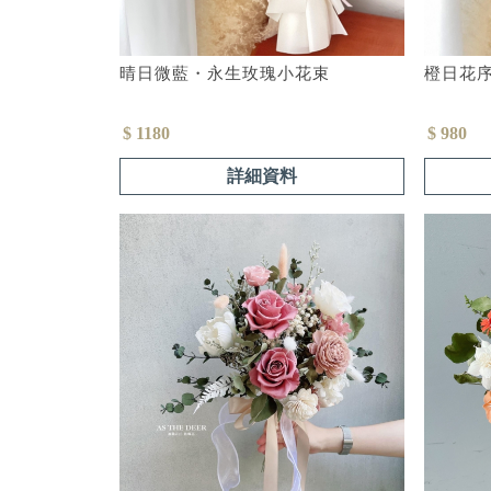
晴日微藍・永生玫瑰小花束
橙日花
$ 1180
$ 980
詳細資料