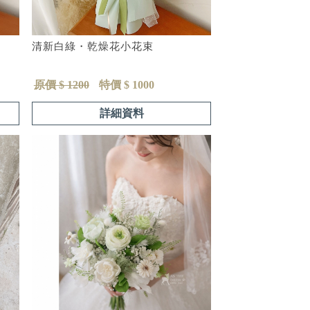
清新白綠・乾燥花小花束
原價 $ 1200
特價 $ 1000
詳細資料