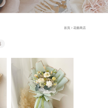
首頁
> 花藝商店
花