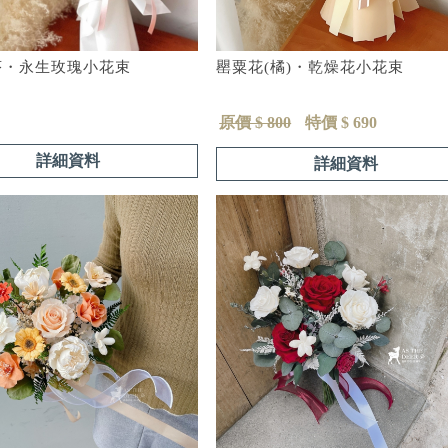
序・永生玫瑰小花束
罌粟花(橘)・乾燥花小花束
原價 $ 800
特價 $ 690
詳細資料
詳細資料