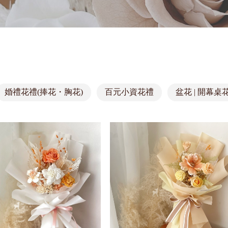
婚禮花禮(捧花・胸花)
百元小資花禮
盆花 | 開幕桌