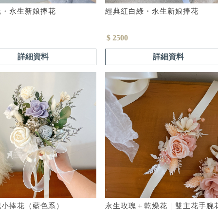
光・永生新娘捧花
經典紅白綠・永生新娘捧花
$ 2500
詳細資料
詳細資料
記小捧花（藍色系）
永生玫瑰＋乾燥花｜雙主花手腕